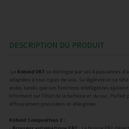
DESCRIPTION DU PRODUIT
Le
Kobold VK7
se distingue par ses 4 puissances d'a
adaptées à tous types de sols. Sa légèreté et sa têt
aisée, tandis que ses fonctions intelligentes ajuste
informent sur l’état de la batterie et du sac. Parfait 
efficacement poussières et allergènes.
Kobold Composition 2 :
-
Brosseur automatique EB7
: La brosse EB7 détec