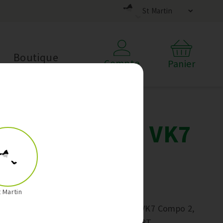
St Martin
Boutique
Compte
Panier
Offre Kobold VK7
de Janvier -
Compo 2
t Martin
En janvier, pour l'achat du Kobold VK7 Compo 2,
profitez d'un Aspi’main VM7 OFFERT.