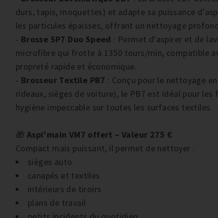
durs, tapis, moquettes) et adapte sa puissance d’as
les particules épaisses, offrant un nettoyage profo
-
Brosse SP7 Duo Speed
: Permet d'aspirer et de la
microfibre qui frotte à 1350 tours/min, compatible a
propreté rapide et économique.
-
Brosseur Textile PB7
: Conçu pour le nettoyage en
rideaux, sièges de voiture), le PB7 est idéal pour le
hygiène impeccable sur toutes les surfaces textiles.
🎁
Aspi’main VM7 offert – Valeur 275 €
Compact mais puissant, il permet de nettoyer :
sièges auto
canapés et textiles
intérieurs de tiroirs
plans de travail
petits incidents du quotidien