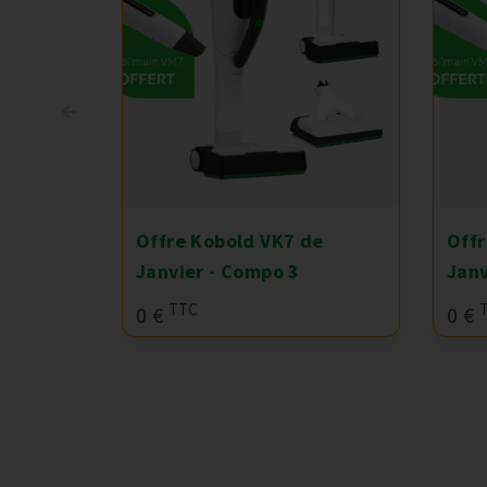
Offre Kobold VK7 de
Offr
Janvier - Compo 3
Janv
TTC
0 €
0 €