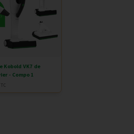
e Kobold VK7 de
ier - Compo 1
TTC