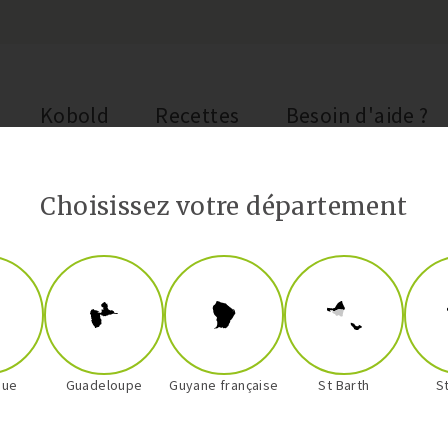
Kobold
Recettes
Besoin d'aide ?
Choisissez votre département
que
Guadeloupe
Guyane française
St Barth
S