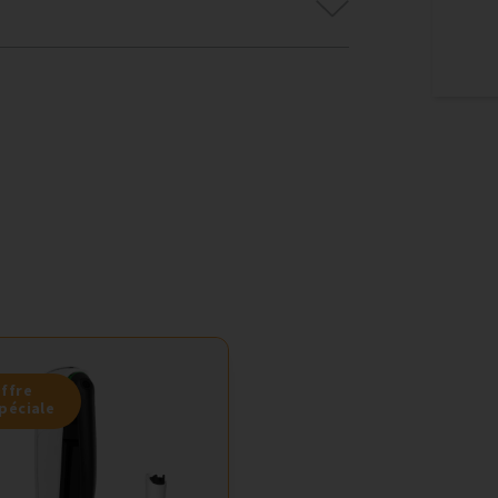
ffre
péciale