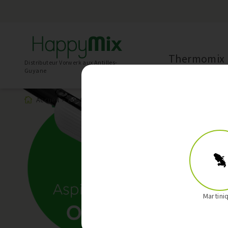
Thermomix
Distributeur Vorwerk aux Antilles-
Guyane
Accueil
>
Boutique
>
Produit
Martini