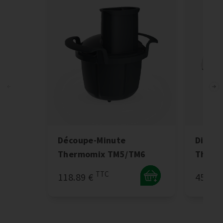
Découpe-Minute
Disque
Thermomix TM5/TM6
Therm
TTC
118.89 €
45.16 
+