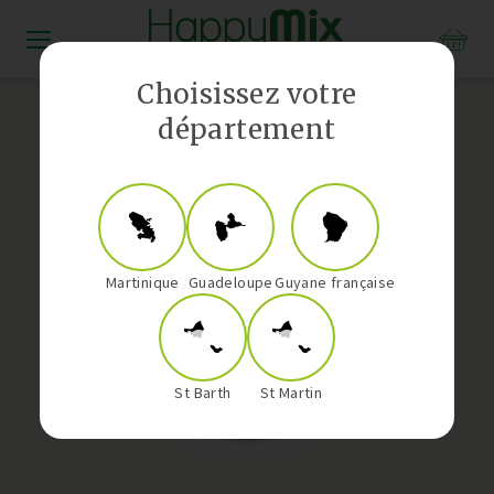
Distributeur Vorwerk aux Antilles-Guyane
Choisissez votre
département
Martinique
Guadeloupe
Guyane française
St Barth
St Martin