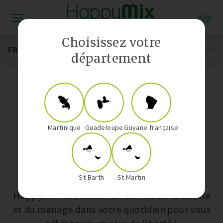
Distributeur Vorwerk aux Antilles-Guyane
Choisissez votre
Filtrer
département
Cuisson
Martinique
Guadeloupe
Guyane française
Nos univers
St Barth
St Martin
Happymix révolutionne l’univers de la cuisine
et du ménage dans votre quotidien pour vous