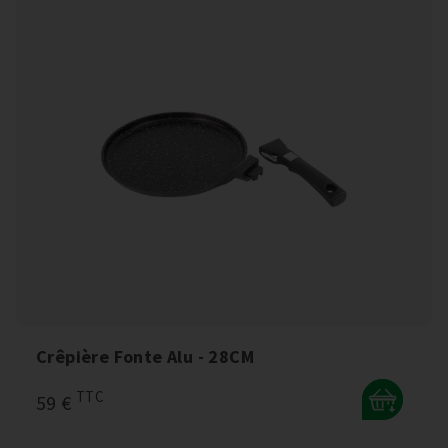
Crêpière Fonte Alu - 28CM
TTC
59 €
+