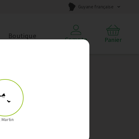
Guyane française
Boutique
Compte
Panier
t Martin