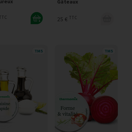
ureux
Gâteaux
TTC
TTC
25 €
+
TM5
TM5