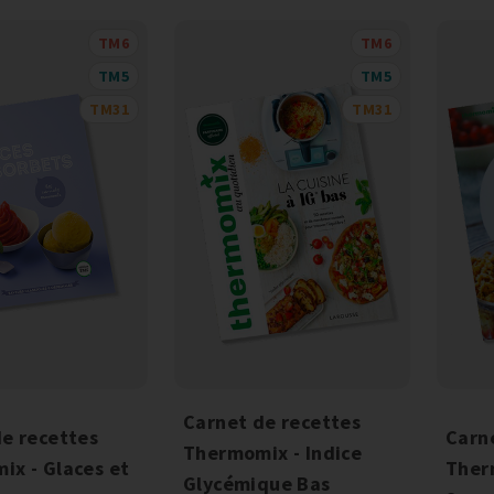
TM6
TM6
TM5
TM5
TM31
TM31
Carnet de recettes
e recettes
Carn
Thermomix - Indice
ix - Glaces et
Ther
Glycémique Bas