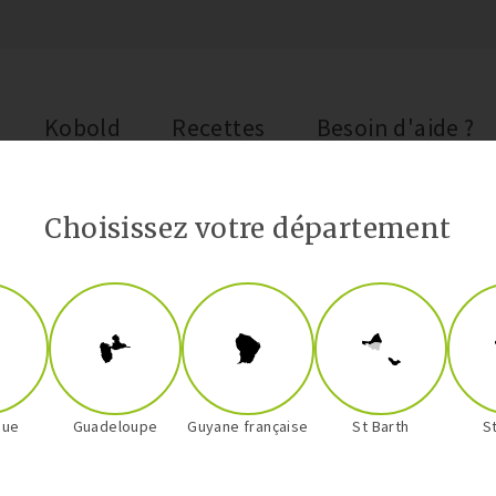
Kobold
Recettes
Besoin d'aide ?
Choisissez votre département
Livres de cuisine
que
Guadeloupe
Guyane française
St Barth
S