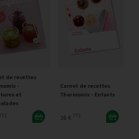
et de recettes
momix -
Carnet de recettes
tures et
Thermomix - Enfants
elades
TTC
TTC
16 €
+
+