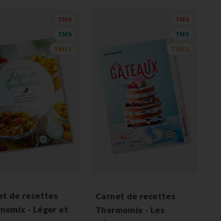
TM6
TM6
TM5
TM5
TM31
TM31
et de recettes
Carnet de recettes
momix - Léger et
Thermomix - Les