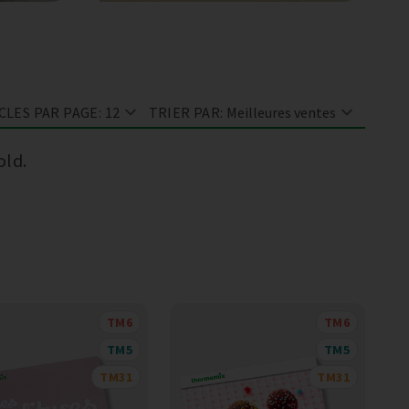
CLES PAR PAGE:
TRIER PAR:
old.
TM6
TM6
TM5
TM5
TM31
TM31