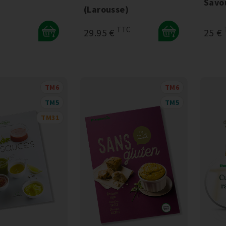
Savo
(Larousse)
TTC
29.95 €
25 €
+
+
TM6
TM6
TM5
TM5
TM31