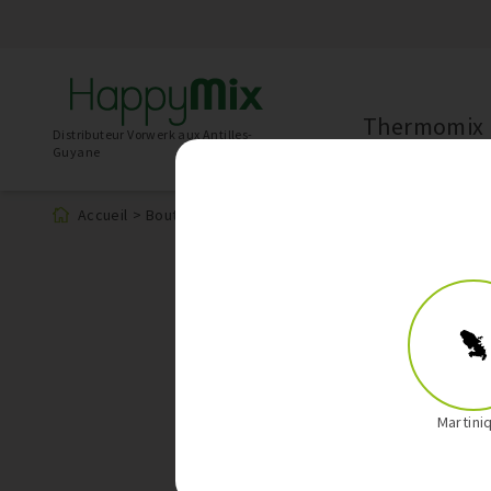
Thermomix
Distributeur Vorwerk aux Antilles-
Guyane
Accueil
>
Boutique
>
Livres de cuisine
Martini