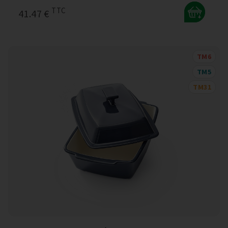
TTC
41.47 €
+
TM6
TM5
TM31