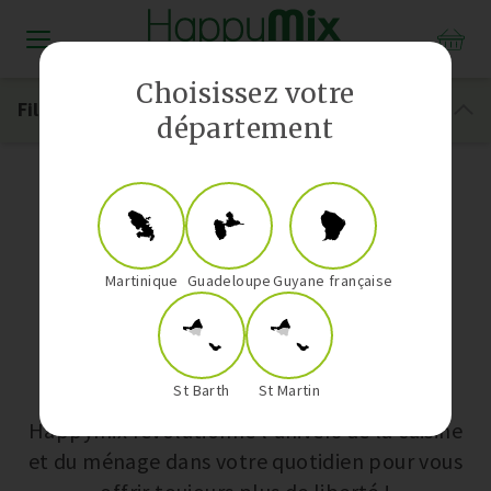
Distributeur Vorwerk aux Antilles-Guyane
Choisissez votre
Filtrer
département
Notre boutique
Martinique
Guadeloupe
Guyane française
Nos univers
St Barth
St Martin
Happymix révolutionne l’univers de la cuisine
et du ménage dans votre quotidien pour vous