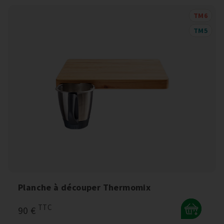
TM6
TM5
Planche à découper Thermomix
TTC
90 €
+