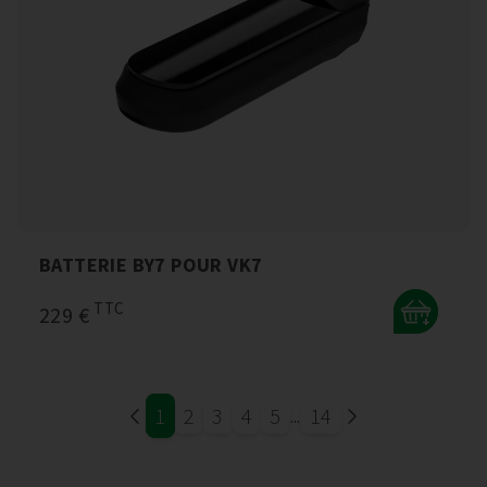
BATTERIE BY7 POUR VK7
TTC
229 €
+
1
2
3
4
5
14
...