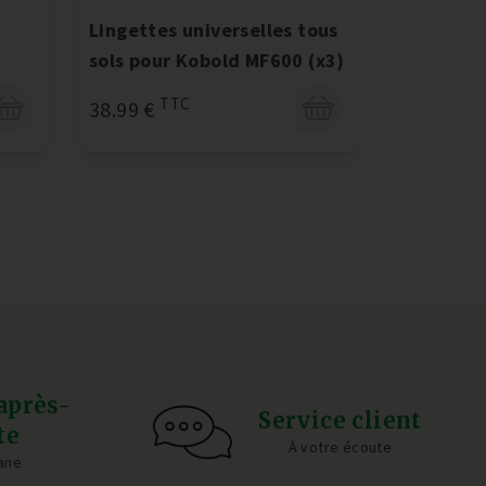
Lingettes universelles tous
Sacs de 
sols pour Kobold MF600 (x3)
vide
TTC
T
38.99 €
15.67 €
après-
Service client
te
À votre écoute
ane