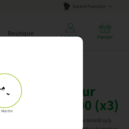
Guyane française
Boutique
Compte
Panier
Lingettes
carrelage pour
Kobold MF600 (x3)
t Martin
Les lingettes carrelage pour Kobold MF600 (x3)
sont parfaites pour éliminer les résidus de graisse.