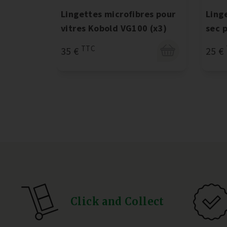
Lingettes microfibres pour
Ling
vitres Kobold VG100 (x3)
sec 
TTC
35 €
25 €
Click and Collect