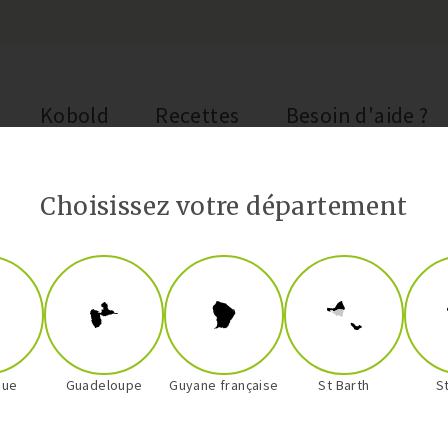
Kobold
Recettes
Besoin d'aide ?
Choisissez votre département
que
Guadeloupe
Guyane française
St Barth
S