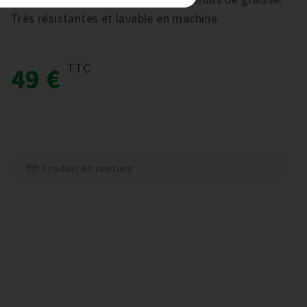
Très résistantes et lavable en machine.
TTC
49 €
Produit en rupture