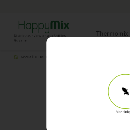
Thermomix
Distributeur Vorwerk aux Antilles-
Guyane
Accueil
>
Boutique
>
Produit
Martini