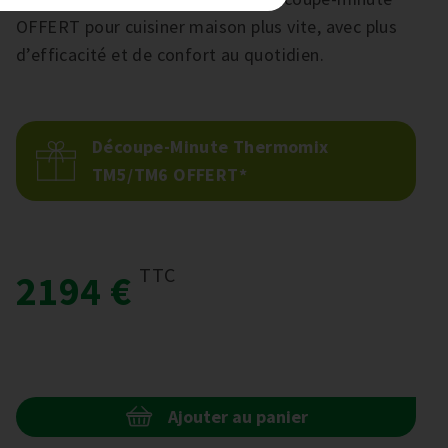
OFFERT pour cuisiner maison plus vite, avec plus
d’efficacité et de confort au quotidien.
Découpe-Minute Thermomix
TM5/TM6 OFFERT*
TTC
2194 €
Ajouter au panier