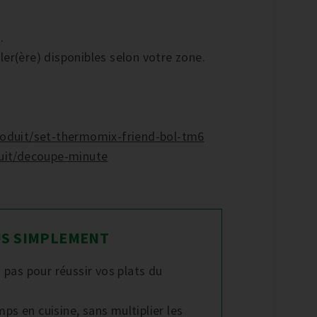
.
ller(ère) disponibles selon votre zone.
roduit/set-thermomix-friend-bol-tm6
duit/decoupe-minute
LUS SIMPLEMENT
pas pour réussir vos plats du
ps en cuisine, sans multiplier les