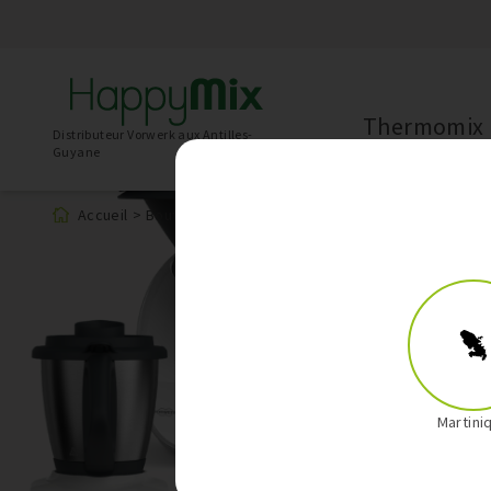
Thermomix
Distributeur Vorwerk aux Antilles-
Guyane
Accueil
>
Boutique
>
Produit
Martini