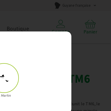
Guyane française
Boutique
Compte
Panier
Offre Trio
Thermomix TM6
Avril
t Martin
L’Offre Trio Thermomix de mars réunit le TM6, le
Thermomix Friend à -50% et le découpe-minute