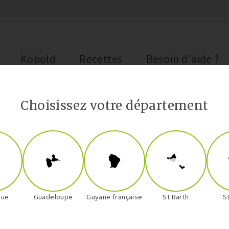
Kobold
Recettes
Besoin d'aide ?
Choisissez votre département
que
Guadeloupe
Guyane française
St Barth
S