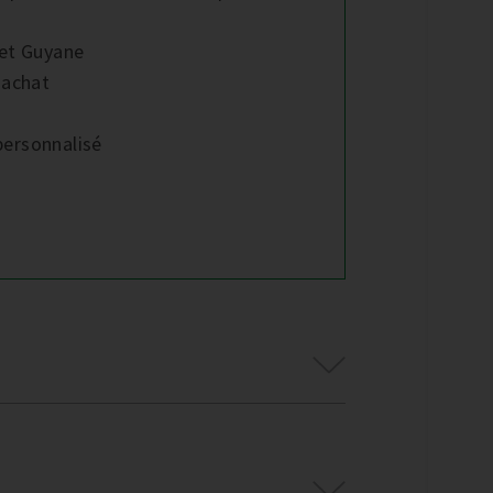
 et Guyane
 achat
personnalisé