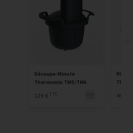
Disque
Découpe-Minute
Therm
Thermomix TM5/TM6
T
TTC
49 €
129 €