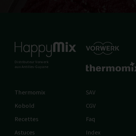
Distributeur Vorwerk
aux Antilles-Guyane
Thermomix
SAV
Kobold
CGV
Recettes
Faq
Astuces
Index