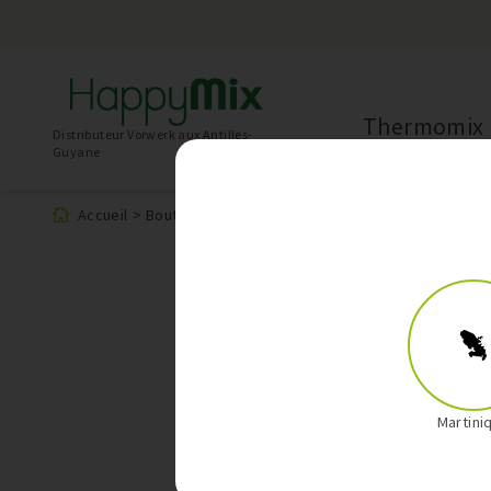
Thermomix
Distributeur Vorwerk aux Antilles-
Guyane
Accueil
>
Boutique
>
Produit
Martini