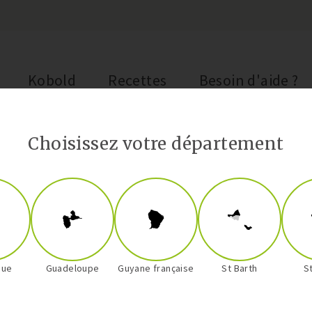
Kobold
Recettes
Besoin d'aide ?
Choisissez votre département
que
Guadeloupe
Guyane française
St Barth
S