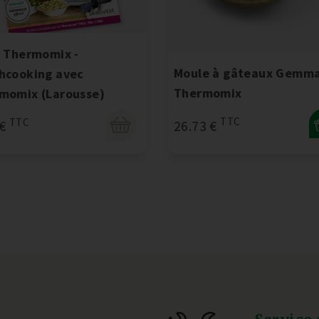
e Thermomix -
Moule à gâteaux Gemm
hcooking avec
Thermomix
momix (Larousse)
TTC
TTC
26.73 €
 €