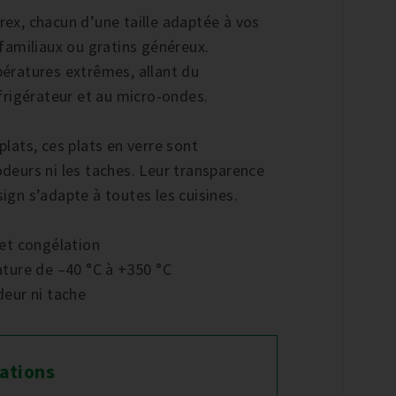
yrex, chacun d’une taille adaptée à vos
s familiaux ou gratins généreux.
mpératures extrêmes, allant du
frigérateur et au micro-ondes.
plats, ces plats en verre sont
odeurs ni les taches. Leur transparence
sign s’adapte à toutes les cuisines.
et congélation
ture de –40 °C à +350 °C
deur ni tache
rations