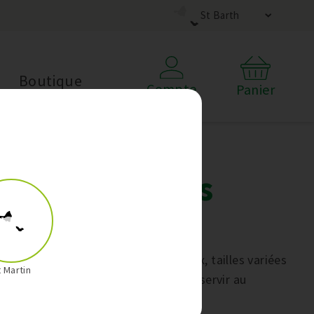
St Barth
Boutique
Compte
Panier
Lot de 3 Plats
Pyrex
Lot de 3 plats à four en verre Pyrex, tailles variées
t Martin
— l’idéal pour cuisiner, gratiner et servir au
quotidien.