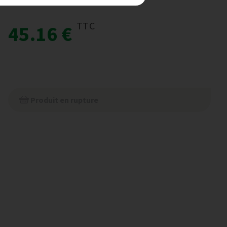
TTC
45.16 €
Produit en rupture