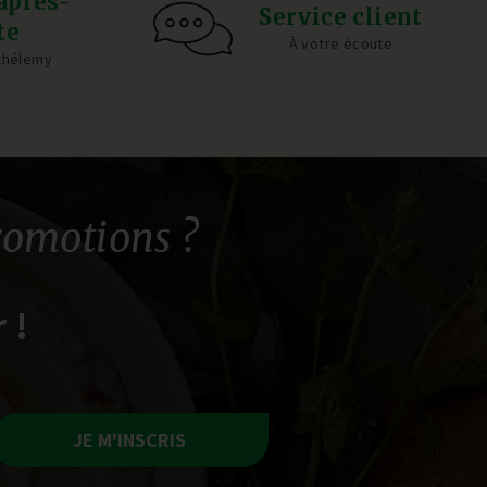
après-
Service client
te
À votre écoute
rthélemy
romotions ?
 !
JE M'INSCRIS