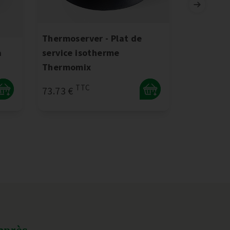
Thermoserver - Plat de
a
service isotherme
BLOC CO
Thermomix
ACACIA R
TTC
T
73.73 €
82.03 €
+
+