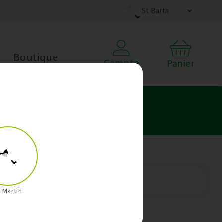
St Barth
Boutique
Compte
Panier
Kobold
t Martin