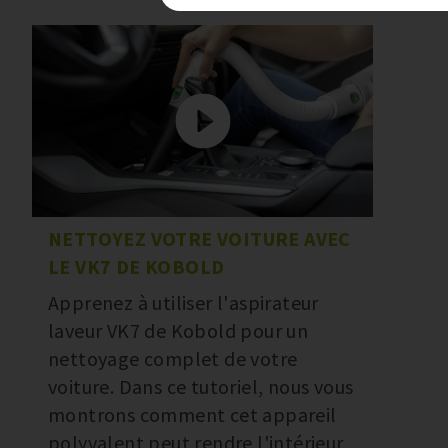
NETTOYEZ VOTRE VOITURE AVEC
LE VK7 DE KOBOLD
Apprenez à utiliser l'aspirateur
laveur VK7 de Kobold pour un
nettoyage complet de votre
voiture. Dans ce tutoriel, nous vous
montrons comment cet appareil
polyvalent peut rendre l'intérieur