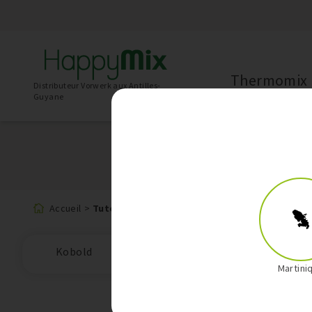
Thermomix
Distributeur Vorwerk aux Antilles-
Guyane
Thermomix
Accueil
>
Tutoriels
Kobold
Martini