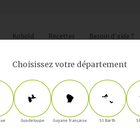
Kobold
Recettes
Besoin d'aide ?
Choisissez votre département
que
Guadeloupe
Guyane française
St Barth
S