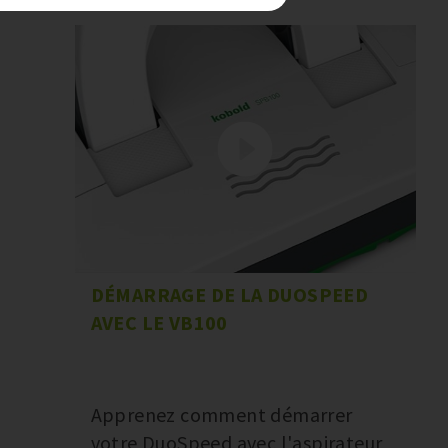
DÉMARRAGE DE LA DUOSPEED
AVEC LE VB100
Apprenez comment démarrer
votre DuoSpeed avec l'aspirateur