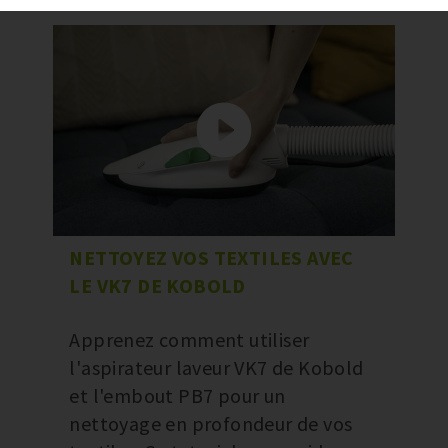
NETTOYEZ VOS TEXTILES AVEC
LE VK7 DE KOBOLD
Apprenez comment utiliser
l'aspirateur laveur VK7 de Kobold
et l'embout PB7 pour un
nettoyage en profondeur de vos