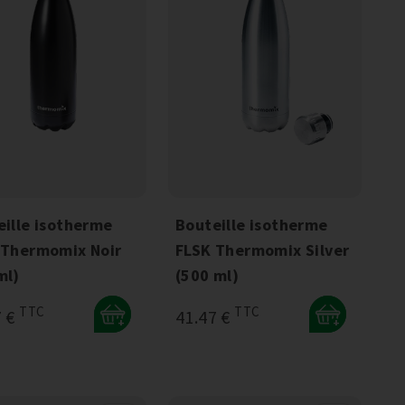
eille isotherme
Bouteille isotherme
 Thermomix Noir
FLSK Thermomix Silver
ml)
(500 ml)
TTC
TTC
7 €
41.47 €
+
+