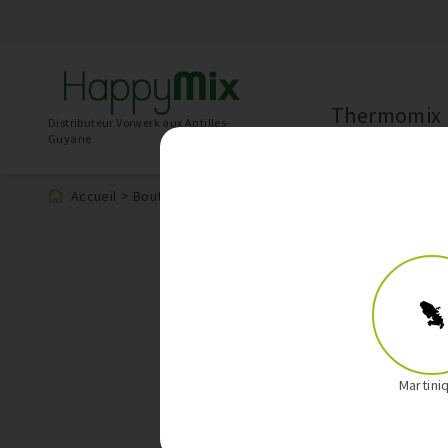
Thermomix
Distributeur Vorwerk aux Antilles-
Guyane
Accueil
>
Boutique
>
Art de la table
Martini