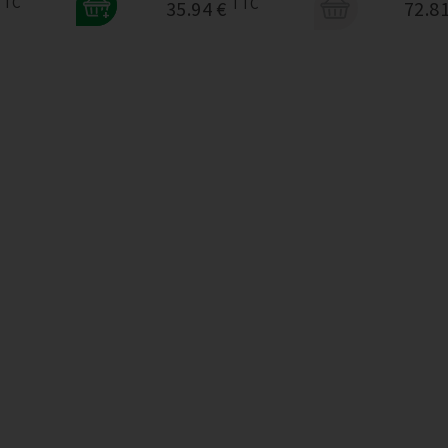
TTC
TTC
72.8
35.94 €
+