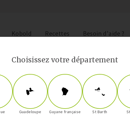
Kobold
Recettes
Besoin d'aide ?
Choisissez votre département
Art de la table
que
Guadeloupe
Guyane française
St Barth
S