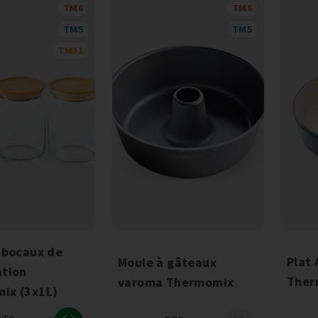
TM6
TM6
TM5
TM5
TM31
 bocaux de
Plat 
Moule à gâteaux
ation
Ther
varoma Thermomix
ix (3x1L)