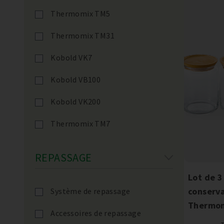
Thermomix TM5
Thermomix TM31
Kobold VK7
Kobold VB100
Kobold VK200
Thermomix TM7
REPASSAGE
Lot de 3
conserv
Système de repassage
Thermom
Accessoires de repassage