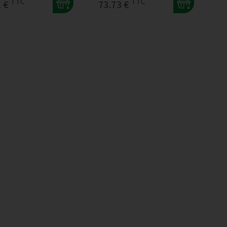
TTC
TTC
1 €
73.73 €
+
+