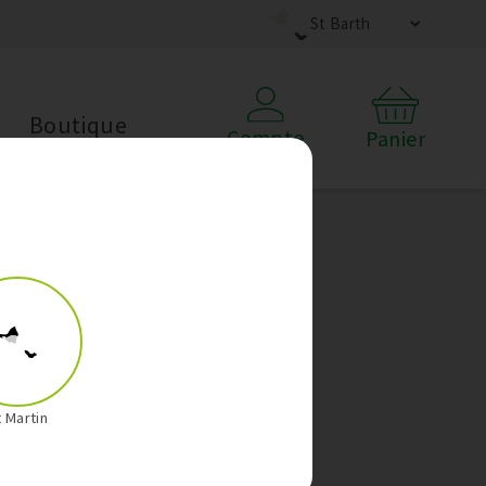
St Barth
Boutique
Compte
Panier
t Martin