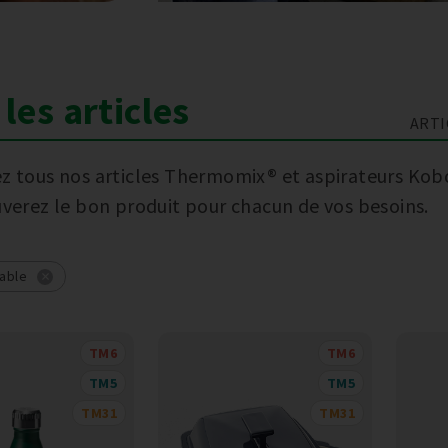
les articles
ARTI
z tous nos articles Thermomix® et aspirateurs Kob
uverez le bon produit pour chacun de vos besoins.
table
TM6
TM6
TM5
TM5
TM31
TM31