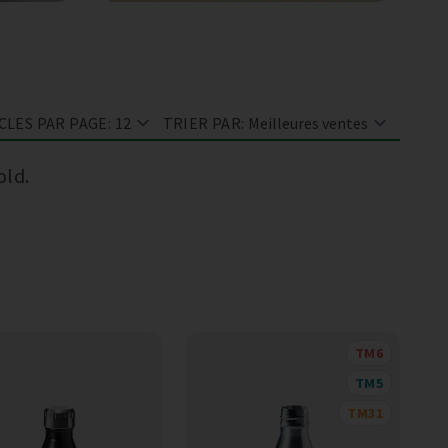
CLES PAR PAGE:
TRIER PAR:
old.
TM6
TM5
TM31