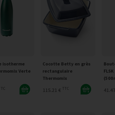
e isotherme
Cocotte Betty en grès
Bout
ermomix Verte
rectangulaire
FLSK
Thermomix
(500
TTC
TTC
115.21 €
41.4
+
+