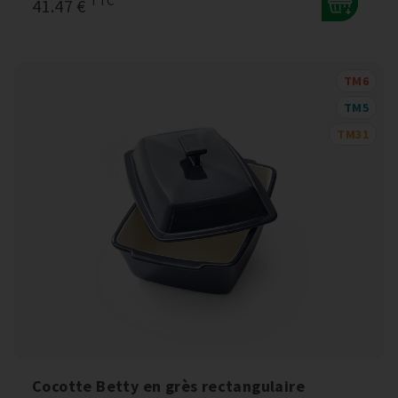
TTC
41.47 €
+
TM6
TM5
TM31
Cocotte Betty en grès rectangulaire