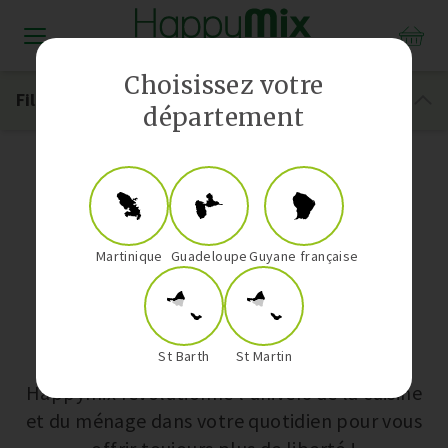
Distributeur Vorwerk aux Antilles-Guyane
Choisissez votre
Filtrer
département
Thermomix TM6
Martinique
Guadeloupe
Guyane française
Nos univers
St Barth
St Martin
Happymix révolutionne l’univers de la cuisine
et du ménage dans votre quotidien pour vous