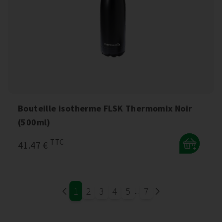
Bouteille isotherme FLSK Thermomix Noir
(500ml)
TTC
41.47 €
+
1
2
3
4
5
7
...