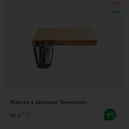
TM6
TM5
Planche à découper Thermomix
TTC
90 €
+