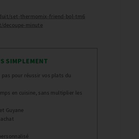
oduit/set-thermomix-friend-bol-tm6
it/decoupe-minute
LUS SIMPLEMENT
pas pour réussir vos plats du
ps en cuisine, sans multiplier les
 et Guyane
 achat
personnalisé