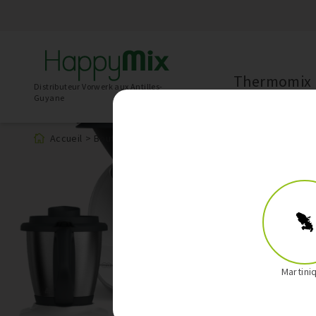
Thermomix
Distributeur Vorwerk aux Antilles-
Guyane
Accueil
>
Boutique
>
Produit
Martini