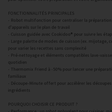
FONCTIONNALITÉS PRINCIPALES
- Robot multifonction pour centraliser la préparation 
d’appareils sur le plan de travail
- Cuisson guidée avec Cookidoo® pour suivre les éta
- Large palette de modes de cuisson (ex. mijotage, c
pour varier les recettes sans complexité
- Pré-nettoyage et éléments compatibles lave-vaissel
quotidien
- Thermomix Friend à -50% pour lancer une préparatio
familiaux
- Découpe‑Minute offert pour accélérer les découpes 
ingrédients
POURQUOI CHOISIR CE PRODUIT ?
- Performance : un robot polyvalent pour cuisiner, mix