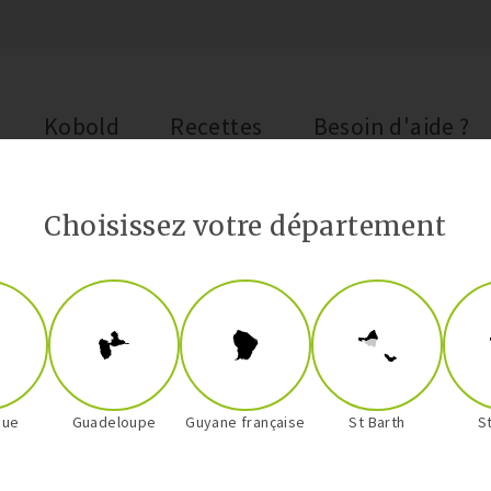
Kobold
Recettes
Besoin d'aide ?
Choisissez votre département
que
Guadeloupe
Guyane française
St Barth
S