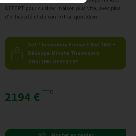
OFFERT pour cuisiner maison plus vite, avec plus
d’efficacité et de confort au quotidien.
Set Thermomix Friend + Bol TM6 +
Découpe-Minute Thermomix
TM5/TM6 OFFERTS*
TTC
2194 €
Ajouter au panier