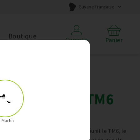
Guyane française
Boutique
Compte
Panier
Offre Trio
Thermomix TM6
MARS
t Martin
L’Offre Trio Thermomix de mars réunit le TM6, le
Thermomix Friend à -50% et le découpe-minute