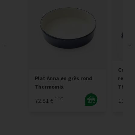
Cocott
Plat Anna en grès rond
rectan
Thermomix
Therm
TTC
72.81 €
115.2
+