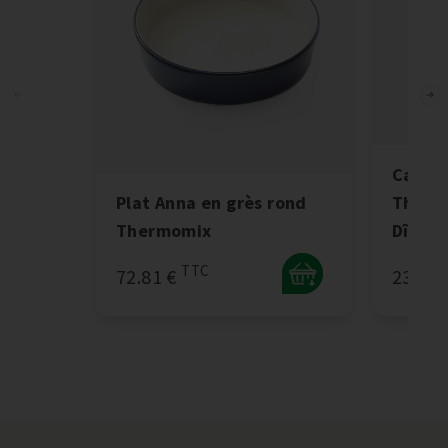
Carnet
Plat Anna en grès rond
Thermo
Thermomix
Dînato
TTC
72.81 €
23.04 
+