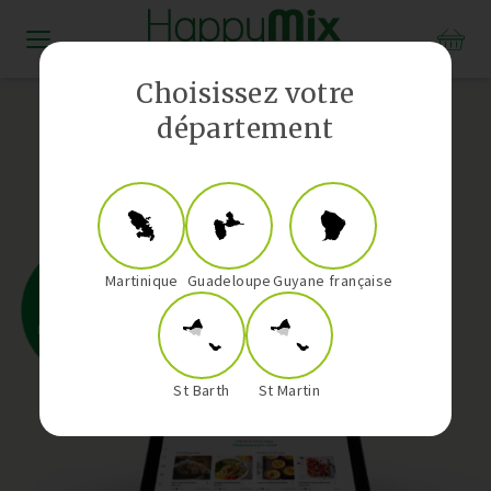
Distributeur Vorwerk aux Antilles-Guyane
Choisissez votre
département
Martinique
Guadeloupe
Guyane française
St Barth
St Martin