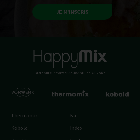
JE M'INSCRIS
Distributeur Vorwerk
aux Antilles-Guyane
Thermomix
Faq
Kobold
Index