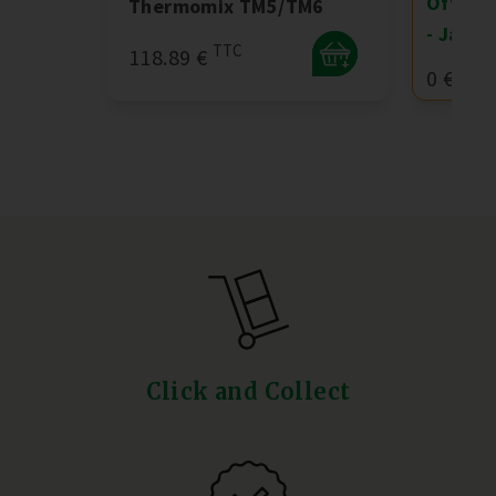
Offre 
Thermomix TM5/TM6
- Janvi
TTC
118.89 €
+
TTC
0 €
Click and Collect