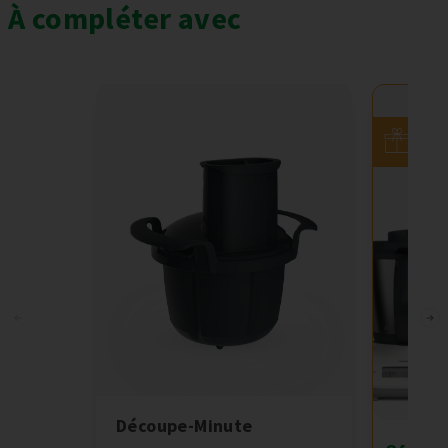
À compléter avec
Offr
spéc
Découpe-Minute