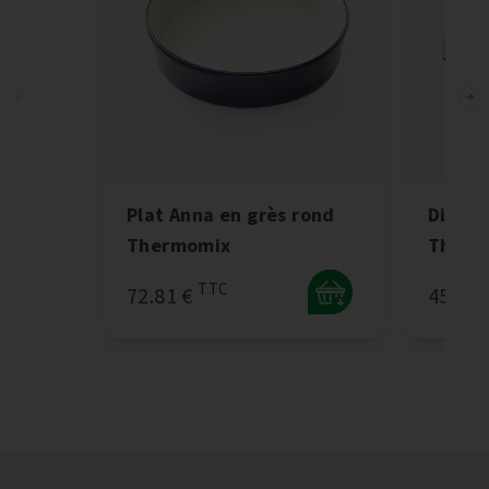
Plat Anna en grès rond
Disque
Thermomix
Therm
TTC
72.81 €
45.16 
+