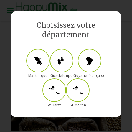
Distributeur Vorwerk aux Antilles-Guyane
Choisissez votre
département
Santé et Bien-Être
Les Légumineuses : Des Alliées
Santé aux Multiples Bienfaits
Martinique
Guadeloupe
Guyane française
St Barth
St Martin