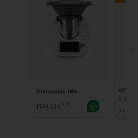
Offre 
Thermomix TM6
1 Juille
TTC
1704.15 €
+
2349 €