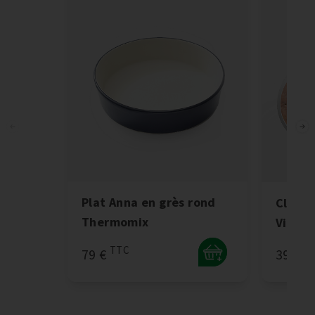
Plat Anna en grès rond
Clé re
Thermomix
Vienno
TTC
T
79 €
39 €
+