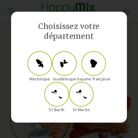
Distributeur Vorwerk aux Antilles-Guyane
Choisissez votre
département
Martinique
Guadeloupe
Guyane française
St Barth
St Martin