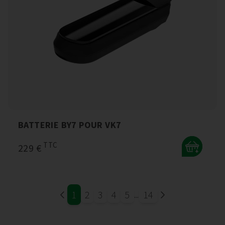
BATTERIE BY7 POUR VK7
TTC
229 €
+
1
2
3
4
5
14
...