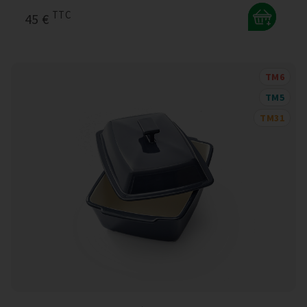
TTC
45 €
+
TM6
TM5
TM31