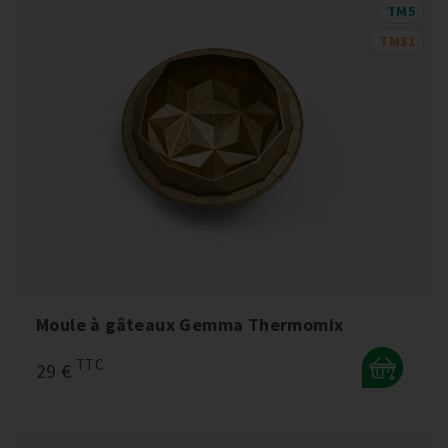
TM5
TM31
Moule à gâteaux Gemma Thermomix
TTC
29 €
+