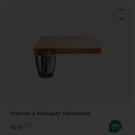
TM6
TM5
Planche à découper Thermomix
TTC
90 €
+