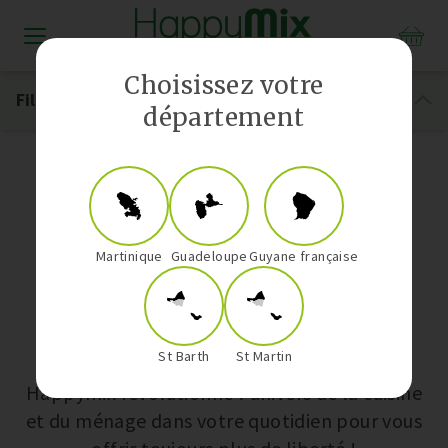
Distributeur Vorwerk aux Antilles-Guyane
Choisissez votre
Filtrer
département
Notre boutique
Martinique
Guadeloupe
Guyane française
Nos univers
St Barth
St Martin
Happymix révolutionne l’univers de la cuisine
et du ménage dans votre quotidien pour vous