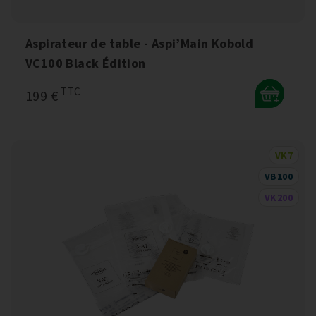
Aspirateur de table - Aspi’Main Kobold
VC100 Black Édition
TTC
199 €
+
VK7
VB100
VK200