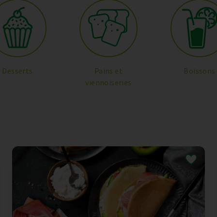
Desserts
Pains et
Boissons
viennoiseries