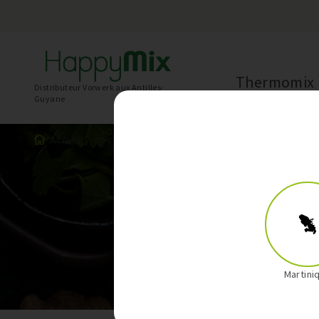
Thermomix
Distributeur Vorwerk aux Antilles-
Guyane
Accueil
>
Nos recettes
>
Entrées
Martini