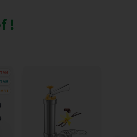
f !
TM6
TM5
TM31