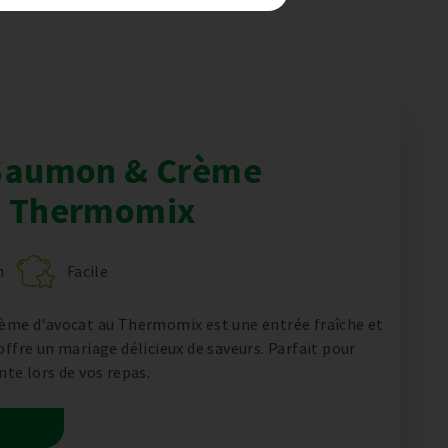
 Saumon & Crème
u Thermomix
n
Facile
rème d'avocat au Thermomix est une entrée fraîche et
offre un mariage délicieux de saveurs. Parfait pour
nte lors de vos repas.