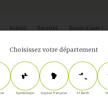
Kobold
Recettes
Besoin d'aide ?
Choisissez votre département
Entrées
que
Guadeloupe
Guyane française
St Barth
S