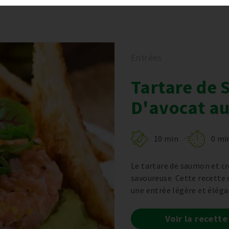
Entrées
Tartare de
D'avocat a
10 min
0 mi
Le tartare de saumon et c
savoureuse. Cette recette 
une entrée légère et éléga
Voir la recette