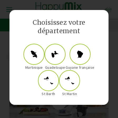
Distributeur Vorwerk aux Antilles-Guyane
Choisissez votre
Thermomix
Kobold
département
Martinique
Guadeloupe
Guyane française
St Barth
St Martin