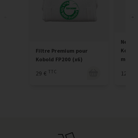
Nettoy
Kobolc
Filtre Premium pour
ml)
Kobold FP200 (x6)
T
TTC
12 €
29 €