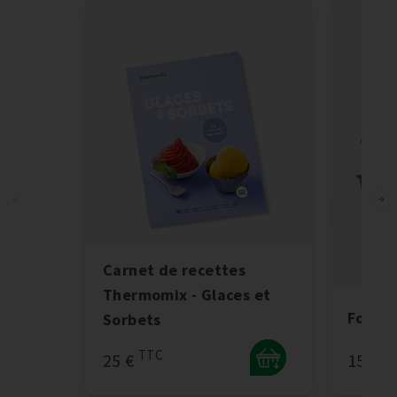
Carnet de recettes
Thermomix - Glaces et
Fouet
Sorbets
TTC
T
25 €
15 €
+