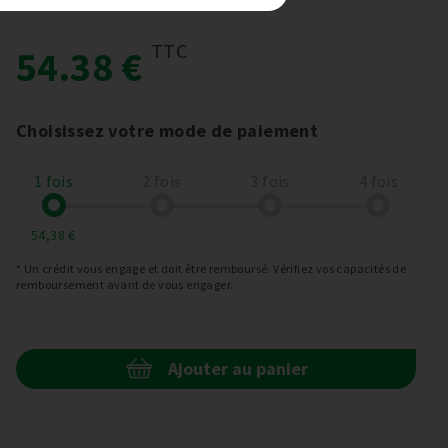
TTC
54.38 €
Choisissez votre mode de paiement
1 fois
2 fois
3 fois
4 fois
54,38 €
* Un crédit vous engage et doit être remboursé. Vérifiez vos capacités de
remboursement avant de vous engager.
Ajouter au panier