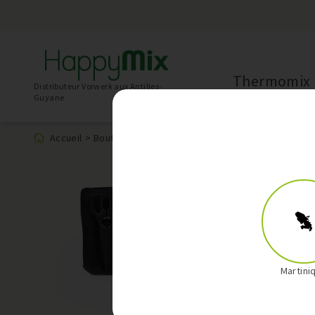
Thermomix
Distributeur Vorwerk aux Antilles-
Guyane
Accueil
>
Boutique
>
Produit
Martini