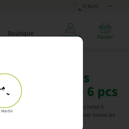
St Barth
Boutique
Compte
Panier
Kit Ustensiles
Thermomix - 6 pcs
Le Kit Ustensiles Thermomix - 6 pcs inclut 6
t Martin
ustensiles indispensables pour réaliser toutes les
tâches en cuisine !