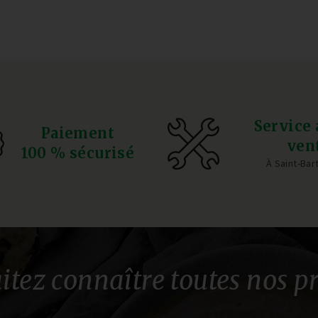
Service 
Paiement
ven
100 % sécurisé
À Saint-Ba
itez connaître toutes nos p