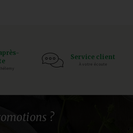
après-
Service client
te
À votre écoute
rthélemy
romotions ?