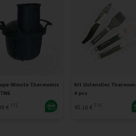
upe-Minute Thermomix
Kit Ustensiles Thermomi
/TM6
4 pcs
TTC
TTC
89 €
45.16 €
+