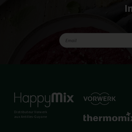
I
Distributeur Vorwerk
aux Antilles-Guyane