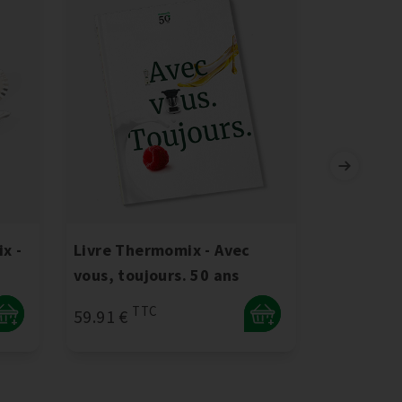
x -
Livre Thermomix - Avec
Planche 
vous, toujours. 50 ans
Thermom
TTC
T
59.91 €
82.95 €
+
+