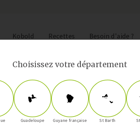
Kobold
Recettes
Besoin d'aide ?
Choisissez votre département
que
Guadeloupe
Guyane française
St Barth
S