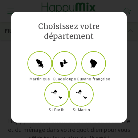
Distributeur Vorwerk aux Antilles-Guyane
Choisissez votre
Filtrer
département
Repassage
Martinique
Guadeloupe
Guyane française
Nos univers
St Barth
St Martin
Happymix révolutionne l’univers de la cuisine
et du ménage dans votre quotidien pour vous