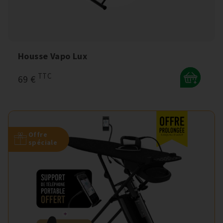
Housse Vapo Lux
TTC
69 €
+
Offre
spéciale