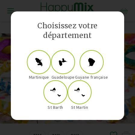
Distributeur Vorwerk aux Antilles-Guyane
Choisissez votre
département
Martinique
Guadeloupe
Guyane française
St Barth
St Martin