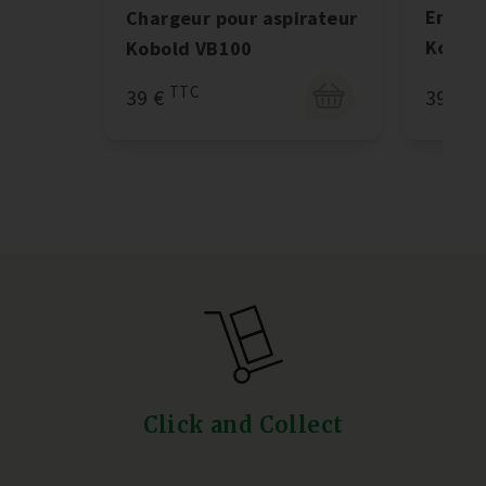
Embout
Chargeur pour aspirateur
Kobol
Kobold VB100
T
TTC
39 €
39 €
Click and Collect