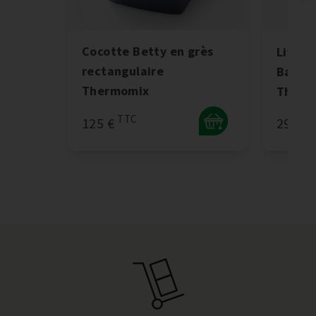
Cocotte Betty en grès
Livre 
rectangulaire
Batch
Thermomix
Therm
TTC
125 €
29.95 
+