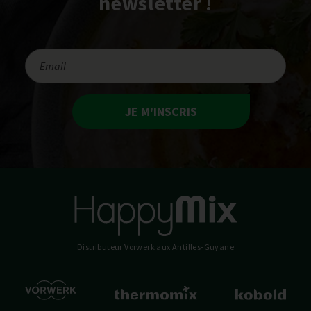
newsletter !
JE M'INSCRIS
Distributeur Vorwerk
aux Antilles-Guyane