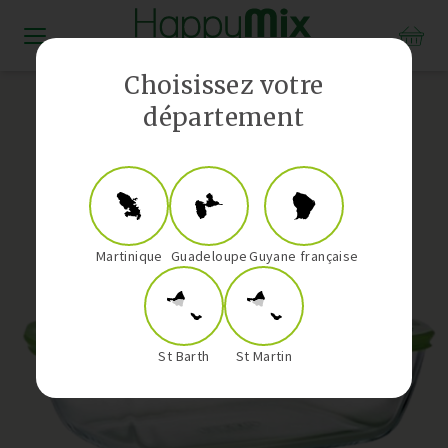
Distributeur Vorwerk aux Antilles-Guyane
Choisissez votre
département
Martinique
Guadeloupe
Guyane française
St Barth
St Martin