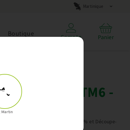
Martinique
Boutique
Compte
Panier
Offre DUO
Thermomix TM6 -
Janvier
t Martin
TM6 avec Thermomix Friend à –50% et Découpe-
Minute
OFFERT