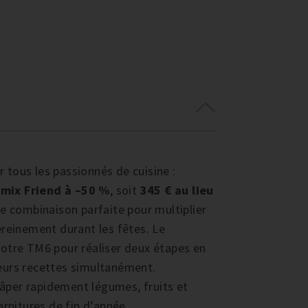
tous les passionnés de cuisine :
mix Friend à –50 %
, soit
345 € au lieu
ne combinaison parfaite pour multiplier
ereinement durant les fêtes. Le
votre TM6 pour réaliser deux étapes en
sieurs recettes simultanément.
râper rapidement légumes, fruits et
arnitures de fin d’année