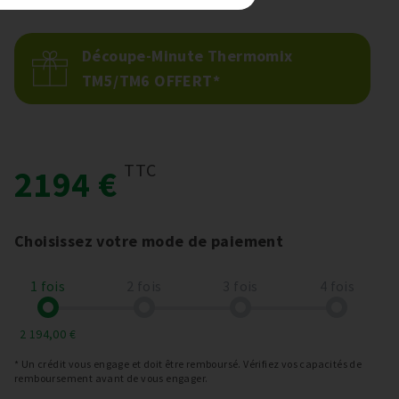
Découpe-Minute Thermomix
TM5/TM6 OFFERT*
TTC
2194 €
Choisissez votre mode de paiement
1 fois
2 fois
3 fois
4 fois
2 194,00 €
* Un crédit vous engage et doit être remboursé. Vérifiez vos capacités de
remboursement avant de vous engager.