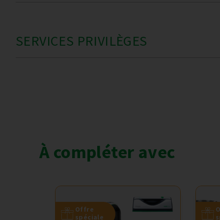
SERVICES PRIVILÈGES
À compléter avec
Offre
O
spéciale
s