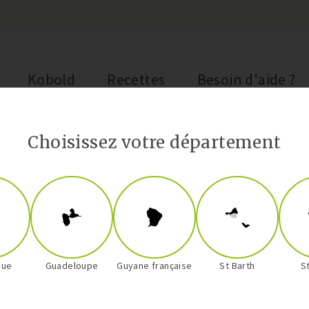
Kobold
Recettes
Besoin d'aide ?
Choisissez votre département
que
Guadeloupe
Guyane française
St Barth
S