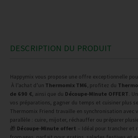
DESCRIPTION DU PRODUIT
Happymix vous propose une offre exceptionnelle pour 
À l’achat d’un
Thermomix TM6
, profitez du
Thermo
de 690 €
, ainsi que du
Découpe-Minute OFFERT
. U
vos préparations, gagner du temps et cuisiner plus s
Thermomix Friend travaille en synchronisation avec 
parallèle : cuire, mijoter, réchauffer ou préparer plu
🎁
Découpe-Minute offert
– Idéal pour trancher et 
fromages, parfait pour gratins, salades festives et g