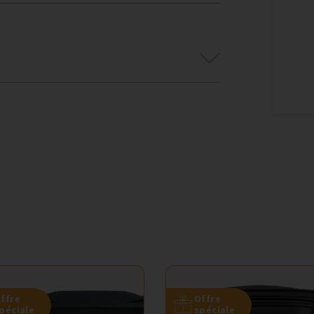
ffre
Offre
péciale
spéciale