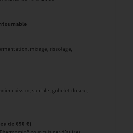
ntournable
ermentation, mixage, rissolage,
anier cuisson, spatule, gobelet doseur,
ieu de 690 €)
 Thermomix® pour cuisiner d’autres