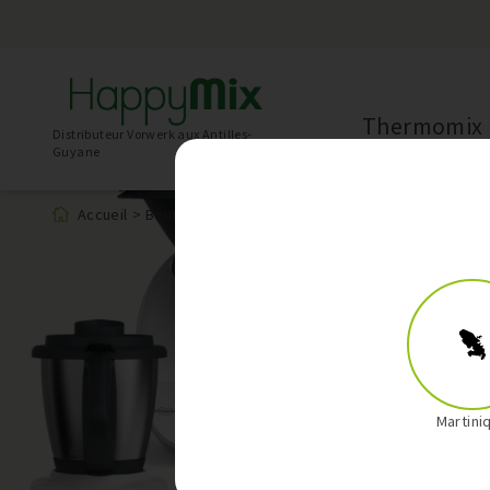
Thermomix
Distributeur Vorwerk aux Antilles-
Guyane
Accueil
>
Boutique
>
Produit
Martini