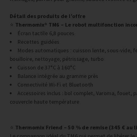
Détail des produits de l’offre
⭐
Thermomix® TM6 – Le robot multifonction inco
Écran tactile 6,8 pouces
Recettes guidées
Modes automatiques : cuisson lente, sous-vide, f
bouilloire, nettoyage, pétrissage, turbo
Cuisson de 37°C à 160°C
Balance intégrée au gramme près
Connectivité Wi-Fi et Bluetooth
Accessoires inclus : bol complet, Varoma, fouet, p
couvercle haute température
⭐
Thermomix Friend – 50 % de remise (345 € au l
Le compagnon idéal du TM6 qui permet de libérer le