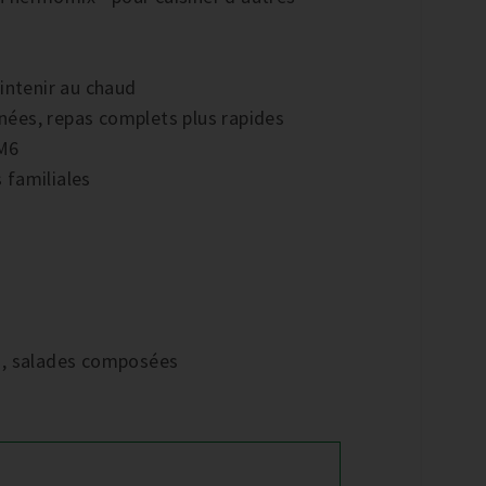
intenir au chaud
anées, repas complets plus rapides
TM6
 familiales
ios, salades composées