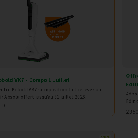
Offr
obold VK7 - Compo 1 Juillet
Edit
votre Kobold VK7 Composition 1 et recevez un
Adopt
r Absolu offert jusqu’au 31 juillet 2026.
Editi
TTC
235
VK7