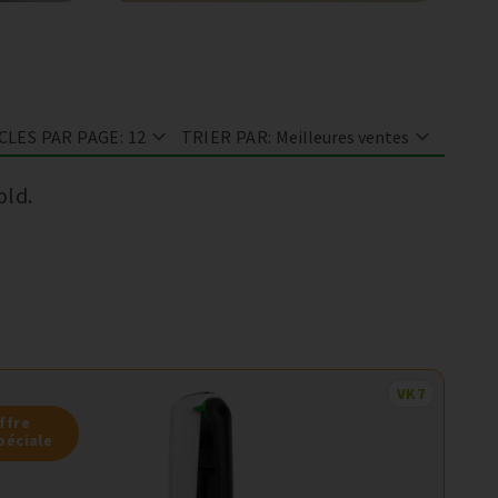
CLES PAR PAGE:
TRIER PAR:
old.
VK7
ffre
péciale