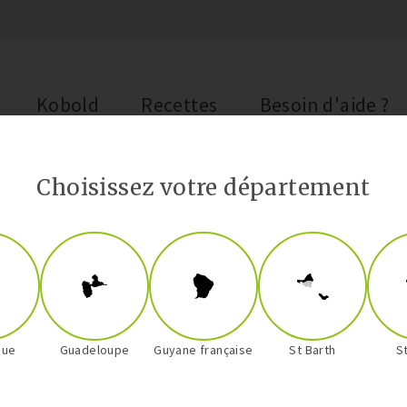
Kobold
Recettes
Besoin d'aide ?
Choisissez votre département
Kobold
que
Guadeloupe
Guyane française
St Barth
S