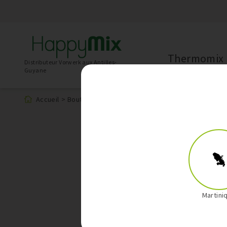
Thermomix
Distributeur Vorwerk aux Antilles-
Guyane
Accueil
>
Boutique
>
Kobold
Martini