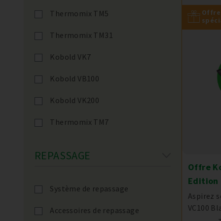
Offre
Thermomix TM5
spéci
Thermomix TM31
Kobold VK7
Kobold VB100
Kobold VK200
Thermomix TM7
REPASSAGE
Offre K
Edition
Système de repassage
Aspirez s
VC100 Bla
Accessoires de repassage