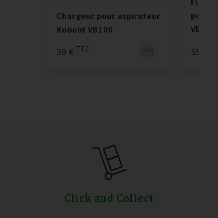
Flexib
pour a
Chargeur pour aspirateur
VB100
Kobold VB100
T
TTC
59 €
39 €
Click and Collect