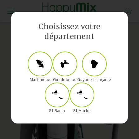
Distributeur Vorwerk aux Antilles-Guyane
Choisissez votre
département
Martinique
Guadeloupe
Guyane française
St Barth
St Martin