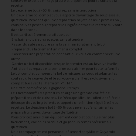
conserver le bol de mixage propre et disponible pour la suite de la
recette.
Le deuxième bol à -50 % : cuisinez sans interruption
Un deuxième bol complet vous apporte davantage de souplesse au
quotidien. Pendant qu’une préparation mijote dans le premier bol,
vous pouvez peser ou préparer les ingrédients de la recette suivante
dans le second.
Il est particulièrement pratique pour :
Enchaîner plusieurs recettes sans attendre
Passer du salé au sucré sans laver immédiatement le bol
Préparer plus facilement un menu complet
Conserver une préparation pendant que vous en commencez une
autre
Garder un bol disponible lorsque le premier est au lave-vaisselle
Anticiper les repas de la semaine ou cuisiner pour toute la famille
Le bol complet comprend le bol de mixage, sa coque isolante, les
couteaux, le couvercle et le sur-couvercle. Il est exclusivement
compatible avec le Thermomix® TM7.
Une offre complète pour gagner du temps
Le Thermomix® TM7 prend en charge une grande variété de
préparations et de cuissons. Le Découpe-Minute+ offert accélère la
découpe de vos ingrédients et apporte une finition régulière à vos
recettes. Le deuxième bol à -50 % vous permet d’enchaîner les
préparations avec davantage de fluidité.
Vous profitez ainsi d’un équipement complet pour cuisiner plus
facilement, varier les menus et gagner un temps précieux au
quotidien.
Un accompagnement personnalisé avec HappyMix et Guyamix