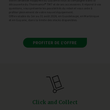
Votre conseiller HappyMix ou Guyamix vous accompagne dans la
découverte du Thermomix® TM7 et de ses accessoires. Il répond à vos
questions, vous présente les possibilités du robot et vous aide à
profiter pleinement de votre nouvel équipement.
Offre valable du 1er au 31 août 2026, en Guadeloupe, en Martinique
et en Guyane, dans la limite des stocks disponibles.
PROFITER DE L'OFFRE
Click and Collect