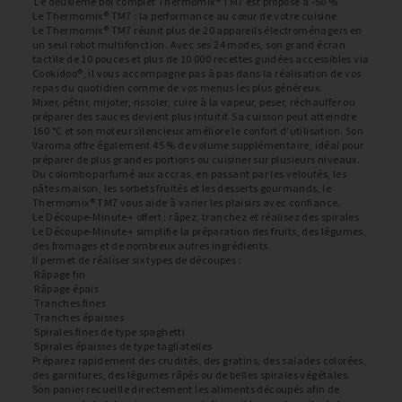
Le deuxième bol complet Thermomix® TM7 est proposé à -50 %
Le Thermomix® TM7 : la performance au cœur de votre cuisine
Le Thermomix® TM7 réunit plus de 20 appareils électroménagers en
un seul robot multifonction. Avec ses 24 modes, son grand écran
tactile de 10 pouces et plus de 10 000 recettes guidées accessibles via
Cookidoo®, il vous accompagne pas à pas dans la réalisation de vos
repas du quotidien comme de vos menus les plus généreux.
Mixer, pétrir, mijoter, rissoler, cuire à la vapeur, peser, réchauffer ou
préparer des sauces devient plus intuitif. Sa cuisson peut atteindre
160 °C et son moteur silencieux améliore le confort d’utilisation. Son
Varoma offre également 45 % de volume supplémentaire, idéal pour
préparer de plus grandes portions ou cuisiner sur plusieurs niveaux.
Du colombo parfumé aux accras, en passant par les veloutés, les
pâtes maison, les sorbets fruités et les desserts gourmands, le
Thermomix® TM7 vous aide à varier les plaisirs avec confiance.
Le Découpe-Minute+ offert : râpez, tranchez et réalisez des spirales
Le Découpe-Minute+ simplifie la préparation des fruits, des légumes,
des fromages et de nombreux autres ingrédients.
Il permet de réaliser six types de découpes :
Râpage fin
Râpage épais
Tranches fines
Tranches épaisses
Spirales fines de type spaghetti
Spirales épaisses de type tagliatelles
Préparez rapidement des crudités, des gratins, des salades colorées,
des garnitures, des légumes râpés ou de belles spirales végétales.
Son panier recueille directement les aliments découpés afin de