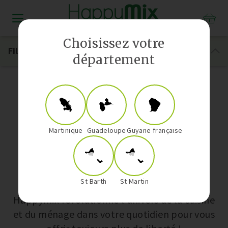
Distributeur Vorwerk aux Antilles-Guyane
Choisissez votre
Filtrer
département
Voir tout
Martinique
Guadeloupe
Guyane française
Nos univers
St Barth
St Martin
Happymix révolutionne l’univers de la cuisine
et du ménage dans votre quotidien pour vous