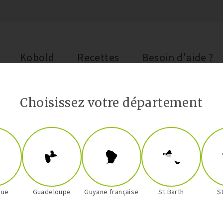
Kobold
Recettes
Besoin d'aide ?
Choisissez votre département
Notre boutique
que
Guadeloupe
Guyane française
St Barth
S