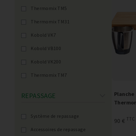
Thermomix TM5
Thermomix TM31
Kobold VK7
Kobold VB100
Kobold VK200
Thermomix TM7
Planche
REPASSAGE
Thermo
Système de repassage
TTC
90 €
Accessoires de repassage