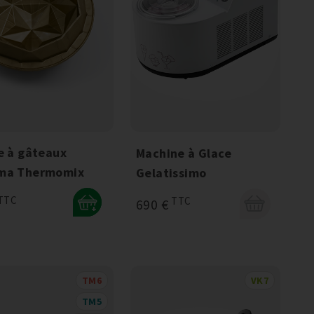
e à gâteaux
Machine à Glace
a Thermomix
Gelatissimo
TTC
TTC
690 €
+
TM6
VK7
TM5