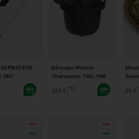
 ASPIRATEUR
Découpe-Minute
Moul
E VM7
Thermomix TM5/TM6
Gemm
C
TTC
129 €
29 €
+
+
TM6
TM6
TM5
TM5