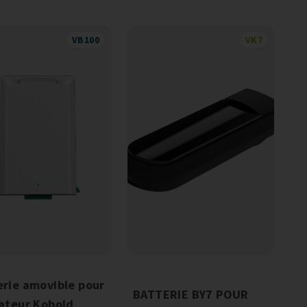
VB100
VK7
erie amovible pour
BATTERIE BY7 POUR
rateur Kobold