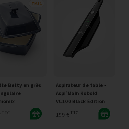
TM31
tte Betty en grès
Aspirateur de table -
angulaire
Aspi’Main Kobold
momix
VC100 Black Édition
TTC
TTC
€
199 €
+
+