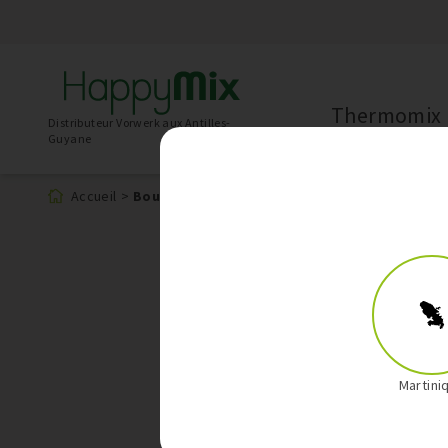
Thermomix
Distributeur Vorwerk aux Antilles-
Guyane
Accueil
>
Boutique
Martini