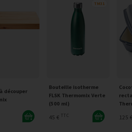
TM31
Bouteille isotherme
Coco
 à découper
FLSK Thermomix Verte
rect
mix
(500 ml)
Ther
TTC
45 €
125 
+
+