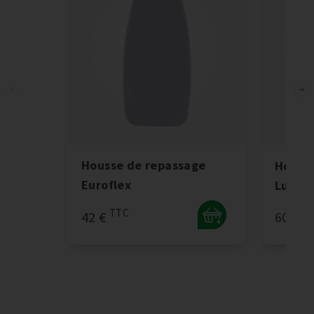
Housse de repassage
Housse
Euroflex
Lux
TTC
T
42 €
60 €
+