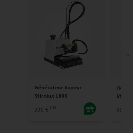
Générateur Vapeur
Houss
Stirolux 1800
Stirol
TTC
T
990 €
65 €
+