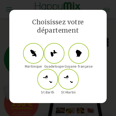
Distributeur Vorwerk aux Antilles-Guyane
Choisissez votre
département
Martinique
Guadeloupe
Guyane française
St Barth
St Martin