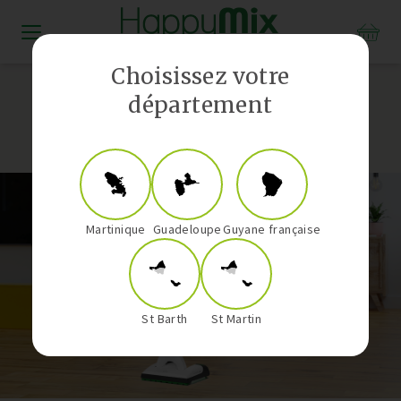
Distributeur Vorwerk aux Antilles-Guyane
Choisissez votre
département
Martinique
Guadeloupe
Guyane française
St Barth
St Martin