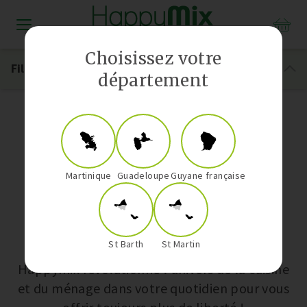
Distributeur Vorwerk aux Antilles-Guyane
Choisissez votre
Filtrer
département
Repassage
Martinique
Guadeloupe
Guyane française
Nos univers
St Barth
St Martin
Happymix révolutionne l’univers de la cuisine
et du ménage dans votre quotidien pour vous