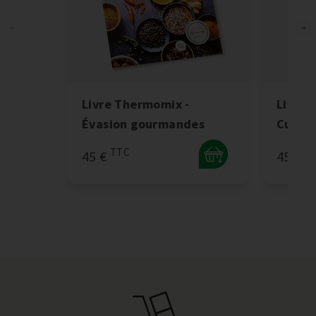
Livre Thermomix -
Livre 
Évasion gourmandes
Cuisin
TTC
T
45 €
45 €
+