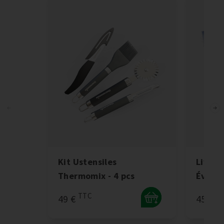
Kit Ustensiles
Livre 
Thermomix - 4 pcs
Évasi
TTC
T
49 €
45 €
+