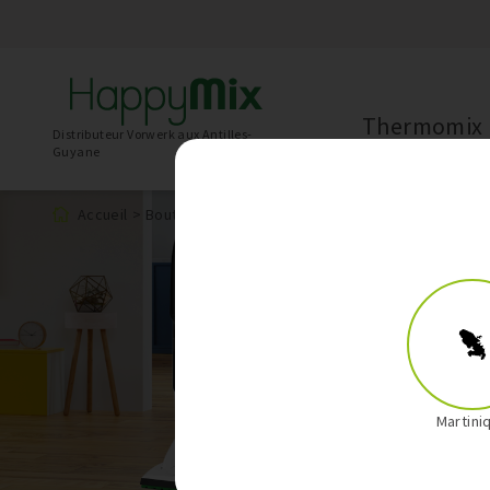
Thermomix
Distributeur Vorwerk aux Antilles-
Guyane
Accueil
>
Boutique
>
Produit
Martini