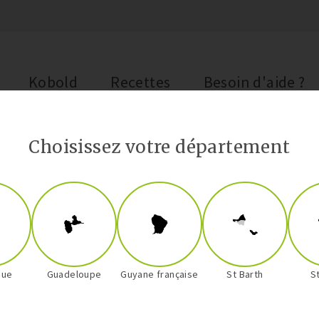
Kobold
Recettes
Besoin d'aide ?
Choisissez votre département
que
Guadeloupe
Guyane française
St Barth
S