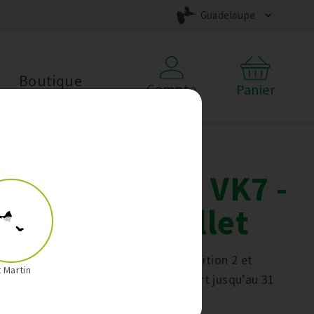
Guadeloupe
Boutique
Compte
Panier
Offre Kobold VK7 -
Compo 2 Juillet
Achetez votre Kobold VK7 Composition 2 et
t Martin
recevez un VC100 Noir Absolu offert jusqu’au 31
juillet 2026.