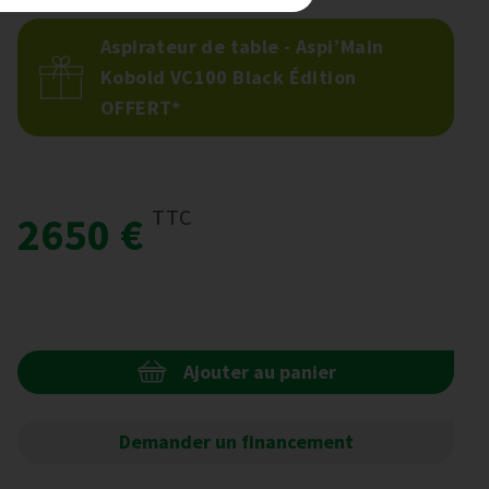
Aspirateur de table - Aspi’Main
Kobold VC100 Black Édition
OFFERT*
TTC
2650 €
Ajouter au panier
Demander un financement