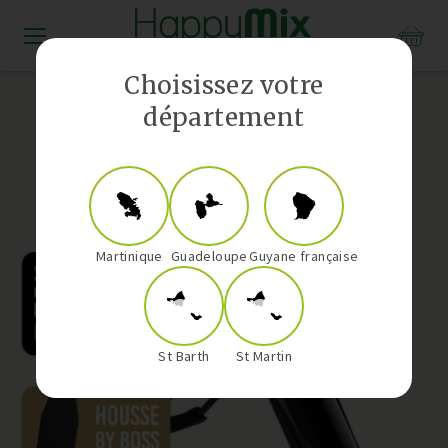
Distributeur Vorwerk aux Antilles-Guyane
Choisissez votre
département
Martinique
Guadeloupe
Guyane française
St Barth
St Martin