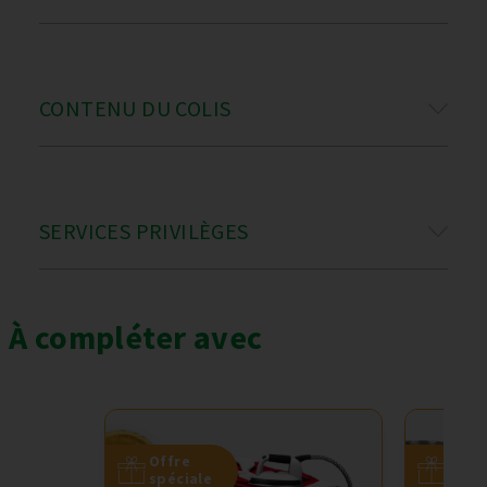
CONTENU DU COLIS
SERVICES PRIVILÈGES
À compléter avec
Offre
Offr
spéciale
spéc