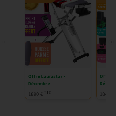
Offre Laurastar -
Offre 
Décembre
Décem
TTC
1890 €
1849 €