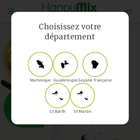
Distributeur Vorwerk aux Antilles-Guyane
Choisissez votre
département
Martinique
Guadeloupe
Guyane française
St Barth
St Martin