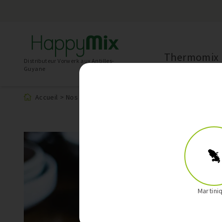
Thermomix
Distributeur Vorwerk aux Antilles-
Guyane
Accueil
>
Nos recettes
>
Saumon Laqué au Thermomix
Martini