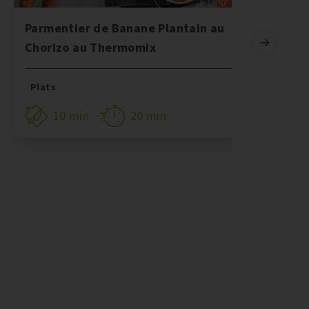
Parmentier de Banane Plantain au
B
Chorizo au Thermomix
C
Plats
10 min
20 min