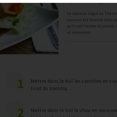
Le saumon laqué au Thermom
saumon est mariné dans une
qu'il soit tendre et juteux
et savoureux.
1
Mettre dans le bol les carottes en tr
fond du Varoma.
2
Mettre dans le bol le chou en morce