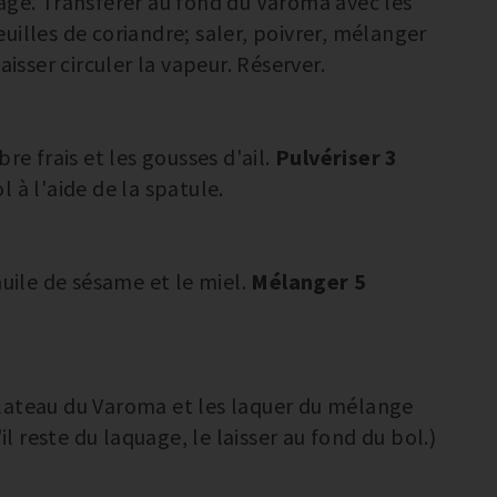
age. Transférer au fond du Varoma avec les
feuilles de coriandre; saler, poivrer, mélanger
aisser circuler la vapeur. Réserver.
re frais et les gousses d'ail.
Pulvériser 3
l à l'aide de la spatule.
huile de sésame et le miel.
Mélanger 5
lateau du Varoma et les laquer du mélange
 reste du laquage, le laisser au fond du bol.)