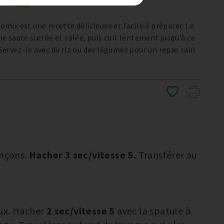
ix est une recette délicieuse et facile à préparer. Le
 sauce sucrée et salée, puis cuit lentement jusqu'à ce
. Servez-le avec du riz ou des légumes pour un repas sain
onçons.
Hacher 3 sec/vitesse 5.
Transférer au
aux. Hacher
2 sec/vitesse 5
avec la spatule à