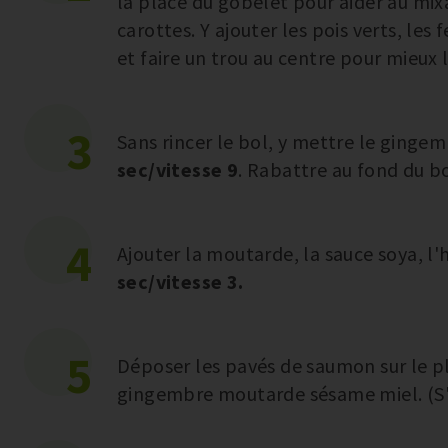
la place du gobelet pour aider au mix
carottes. Y ajouter les pois verts, les 
et faire un trou au centre pour mieux l
3
Sans rincer le bol, y mettre le gingemb
sec/vitesse 9
. Rabattre au fond du bo
4
Ajouter la moutarde, la sauce soya, l'
sec/vitesse 3.
5
Déposer les pavés de saumon sur le p
gingembre moutarde sésame miel. (S'il