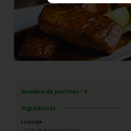
Nombre de portions : 4
Ingrédients
Laquage :
• 3 cm de gingembre frais