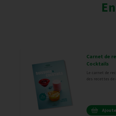
En
ureux
Carnet de r
Cocktails
upe près
.
Le carnet de re
des recettes de 
Ajoute