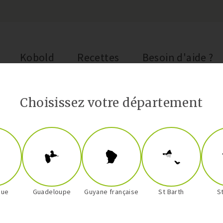
Kobold
Recettes
Besoin d'aide ?
Choisissez votre département
Plats
Saumon La
que
Guadeloupe
Guyane française
St Barth
S
30 min
20 m