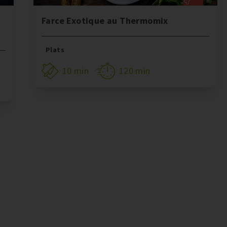
Farce Exotique au Thermomix
Plats
10 min
120 min