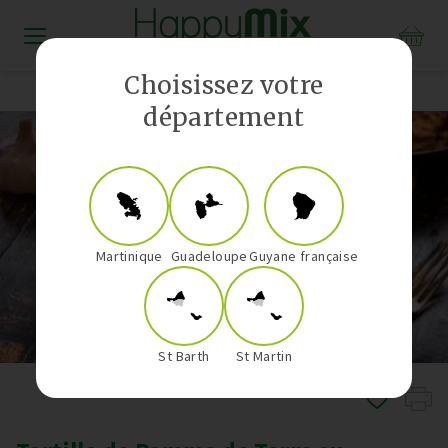
Distributeur Vorwerk aux Antilles-Guyane
Choisissez votre
département
Martinique
Guadeloupe
Guyane française
St Barth
St Martin