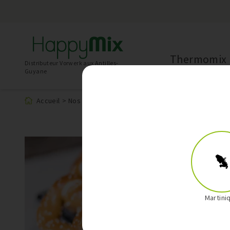
Thermomix
Distributeur Vorwerk aux Antilles-
Guyane
Accueil
>
Nos recettes
>
Bretzels au Thermomix
Martini