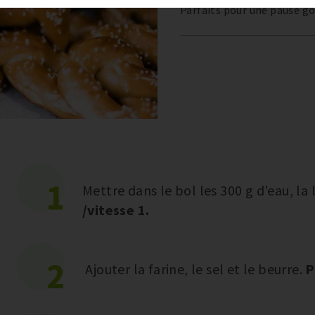
Parfaits pour une pause go
1
Mettre dans le bol les 300 g d'eau, la 
/vitesse 1.
2
Ajouter la farine, le sel et le beurre.
P