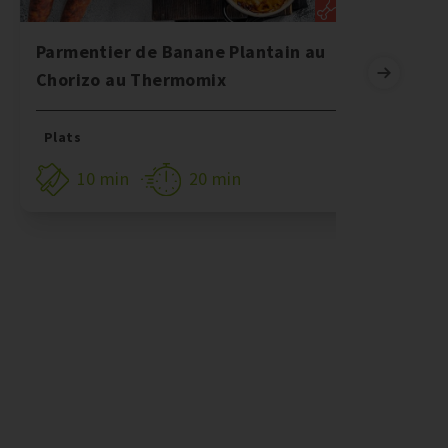
Parmentier de Banane Plantain au
B
Chorizo au Thermomix
C
Plats
10 min
20 min