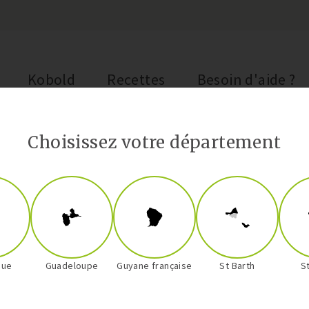
Kobold
Recettes
Besoin d'aide ?
Choisissez votre département
Bretzels a
que
Guadeloupe
Guyane française
St Barth
S
Des bretzels délicieusemen