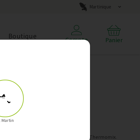
Martinique
Boutique
Compte
Panier
u Thermomix
t Martin
t dorés, préparés avec facilité grâce au Thermomix.