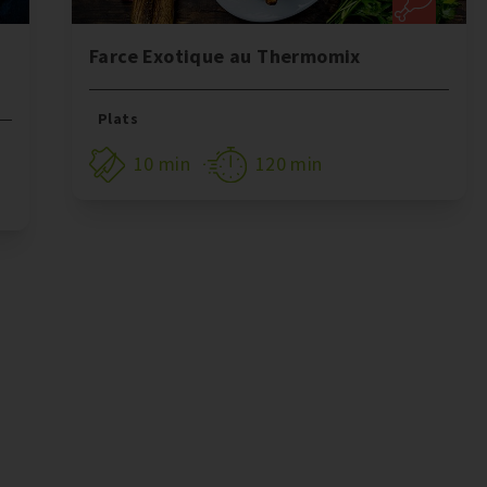
Farce Exotique au Thermomix
Plats
10 min
120 min