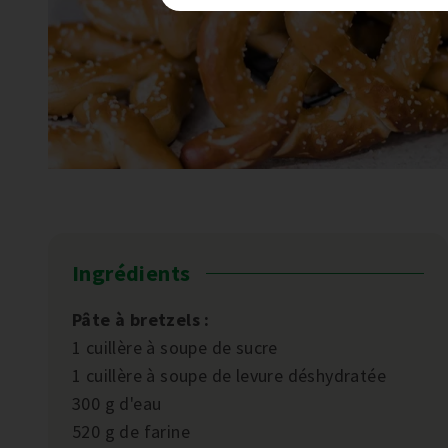
Ingrédients
Pâte à bretzels :
1 cuillère à soupe de sucre
1 cuillère à soupe de levure déshydratée
300 g d'eau
520 g de farine