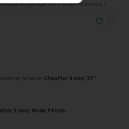
urmande ou à partager lors d'un apéritif convivial !
levure et le sucre.
Chauffer 4 min/ 37°
étrir 5 min/ Mode Pétrin.