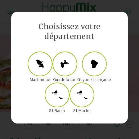
Distributeur Vorwerk aux Antilles-Guyane
Choisissez votre
département
Martinique
Guadeloupe
Guyane française
St Barth
St Martin
TM6
TM5
TM31
TM7