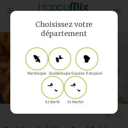
Distributeur Vorwerk aux Antilles-Guyane
Choisissez votre
département
Martinique
Guadeloupe
Guyane française
St Barth
St Martin